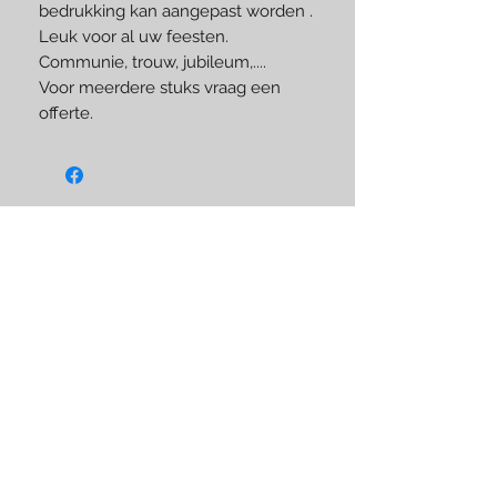
bedrukking kan aangepast worden .
Leuk voor al uw feesten.
Communie, trouw, jubileum,....
Voor meerdere stuks vraag een
offerte.
Like us on Facebook
BLIJF OP DE HOOGTE
Subscribe Now