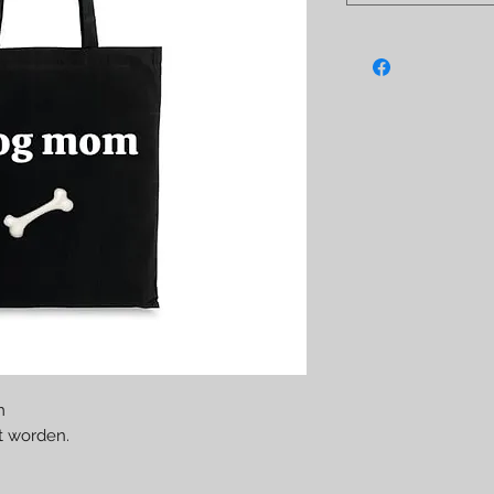
m
t worden.