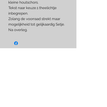
kleine houtschors.
Tekst naar keuze.1 theelichtje
inbegrepen.
Zolang de voorraad strekt maar
mogelijkheid tot gelijkaardig Setje.
Na overleg.
Like us on Facebook
BLIJF OP DE HOOGTE
Subscribe Now