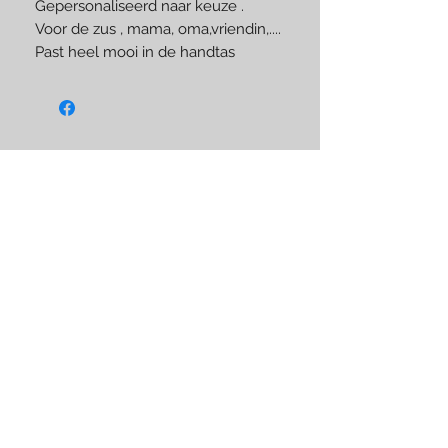
Gepersonaliseerd naar keuze .
Voor de zus , mama, oma,vriendin,....
Past heel mooi in de handtas
Like us on Facebook
BLIJF OP DE HOOGTE
Subscribe Now
VOORWAARDEN &