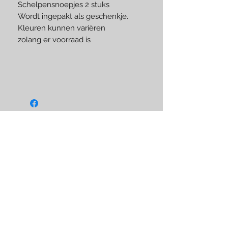
Schelpensnoepjes 2 stuks
Wordt ingepakt als geschenkje.
Kleuren kunnen variëren
zolang er voorraad is
Like us on Facebook
BLIJF OP DE HOOGTE