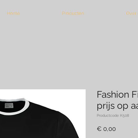
Home
Producten
Over 
Fashion F
prijs op 
Productcode: K508
Prijs
€ 0,00