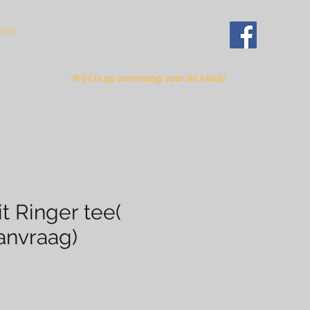
Inloggen
ons
*Prijs is op aanvraag voor de kledij
it Ringer tee(
aanvraag)