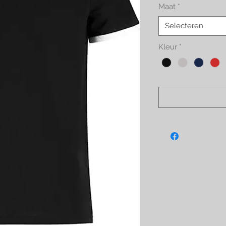
Maat
*
Selecteren
Kleur
*