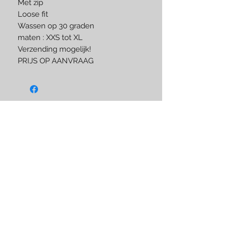
Met zip
Loose fit
Wassen op 30 graden
maten : XXS tot XL
Verzending mogelijk!
PRIJS OP AANVRAAG
Like us on Facebook
BLIJF OP DE HOOGTE
Subscribe Now